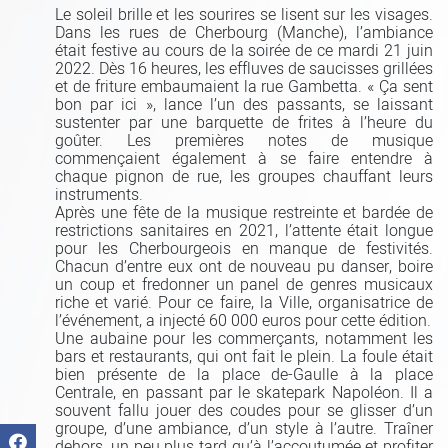
Le soleil brille et les sourires se lisent sur les visages.
Dans les rues de Cherbourg (Manche), l’ambiance
était festive au cours de la soirée de ce mardi 21 juin
2022. Dès 16 heures, les effluves de saucisses grillées
et de friture embaumaient la rue Gambetta. « Ça sent
bon par ici », lance l’un des passants, se laissant
sustenter par une barquette de frites à l’heure du
goûter. Les premières notes de musique
commençaient également à se faire entendre à
chaque pignon de rue, les groupes chauffant leurs
instruments.
Après une fête de la musique restreinte et bardée de
restrictions sanitaires en 2021, l’attente était longue
pour les Cherbourgeois en manque de festivités.
Chacun d’entre eux ont de nouveau pu danser, boire
un coup et fredonner un panel de genres musicaux
riche et varié. Pour ce faire, la Ville, organisatrice de
l’événement, a injecté 60 000 euros pour cette édition.
Une aubaine pour les commerçants, notamment les
bars et restaurants, qui ont fait le plein. La foule était
bien présente de la place de-Gaulle à la place
Centrale, en passant par le skatepark Napoléon. Il a
souvent fallu jouer des coudes pour se glisser d’un
groupe, d’une ambiance, d’un style à l’autre. Traîner
dehors, un peu plus tard qu’à l’accoutumée et profiter